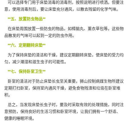
可以选择专门用于床垫消毒的消毒剂，按照说明进行喷洒。但要注
意，使用消毒剂后，要让床垫充分通风，以散去残留的化学气味。
**五、放置防虫物品**
在床垫周围放置一些防虫的物品，如樟脑丸、薰衣草包等。这些物
品散发的气味可以起到一定的防虫作用。
**六、定期翻转床垫**
为了保持床垫的清洁和干燥，建议定期翻转床垫，使床垫的受力均
匀，减少潮湿和滋生虫子的可能性。
**七、保持卧室卫生**
卧室的清洁对于防止床垫长虫至关重要。狮山控制病媒生物所建议
定期打扫卧室，保持室内通风干燥，避免食物残渣和垃圾在卧室堆
积。
总之，当发现床垫长虫子时，要及时采取有效的
处理措施
，同时注
意预防，保持良好的生活习惯和卧室环境，让我们拥有一个舒适、
健康的睡眠环境。