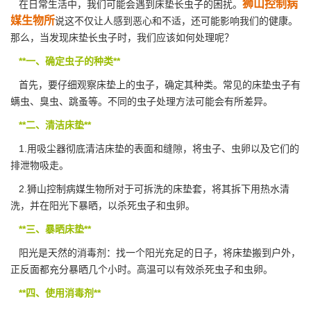
狮山控制病
在日常生活中，我们可能会遇到床垫长虫子的困扰。
媒生物所
说这不仅让人感到恶心和不适，还可能影响我们的健康。
那么，当发现床垫长虫子时，我们应该如何处理呢？
**一、确定虫子的种类**
首先，要仔细观察床垫上的虫子，确定其种类。常见的床垫虫子有
螨虫、臭虫、跳蚤等。不同的虫子处理方法可能会有所差异。
**二、清洁床垫**
1.用吸尘器彻底
清洁床垫
的表面和缝隙，将虫子、虫卵以及它们的
排泄物吸走。
2.狮山控制病媒生物所对于可拆洗的床垫套，将其拆下用热水清
洗，并在阳光下暴晒，以
杀死虫子
和虫卵。
**三、暴晒床垫**
阳光是天然的消毒剂：找一个阳光充足的日子，将床垫搬到户外，
正反面都充分暴晒几个小时。高温可以有效杀死虫子和虫卵。
**四、使用消毒剂**