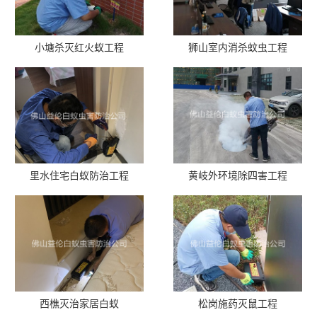
小塘杀灭红火蚁工程
狮山室内消杀蚊虫工程
里水住宅白蚁防治工程
黄岐外环境除四害工程
西樵灭治家居白蚁
松岗施药灭鼠工程